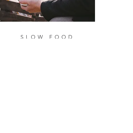
SLOW FOOD
Um der fortschreitenden Industrialisierung
der Lebensmittelerzeugung etwas
entgegenzusetzen, gründete der Italiener
Carlo Petrini 1986 die Slow Food
Bewegung, die schnell Anhänger in
anderen Ländern fand.
„Der Erhalt der bäuerlichen
Landwirtschaft, des traditionellen
Lebensmittelhandwerks und der
regionalen Arten- und Sortenvielfalt sind