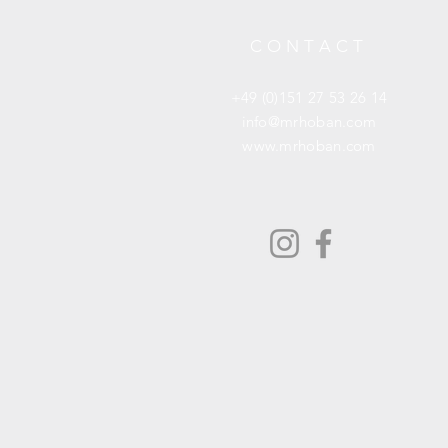
CONTACT
+49 (0)151 27 53 26 14
info@mrhoban.com
www.mrhoban.com