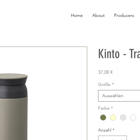
Home
About
Producers
Kinto - T
Preis
37,00 €
Größe
*
Auswählen
Farbe
*
Anzahl
*